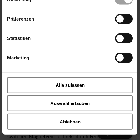
einsetzt.
Vollständigen Artikel als PDF lesen
Präferenzen
Statistiken
Marketing
Alle zulassen
Auswahl erlauben
Vorteile von Magnetventilen
VentilFritz fragen
Magnetventile sind sicherheitsgerichtete „fail safe“
Ablehnen
Absperrorgane. Durch Wegnahme der elektr. Spannung
Kontakt
switchen Magnetventile direkt durch Federkraft