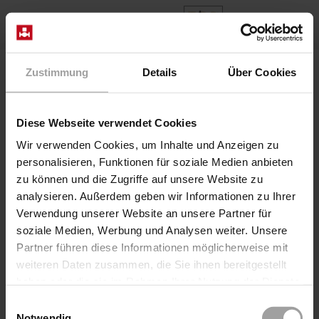
DE
Home
News
Magnetventile für tiefkalte Anwendung LN2 LCO2
Zustimmung
Details
Über Cookies
Cryo Ventile
•
Dezember 2023
Magnetventile für tiefkalte
Diese Webseite verwendet Cookies
Wir verwenden Cookies, um Inhalte und Anzeigen zu
Anwendung LN2 LCO2
personalisieren, Funktionen für soziale Medien anbieten
Die Handhabung und Steuerung von verflüssigten
zu können und die Zugriffe auf unsere Website zu
tiefkalten Gasen, namentlich flüssiges Kohlendioxid
analysieren. Außerdem geben wir Informationen zu Ihrer
(LCo2) oder flüssigen Stickstoff (LN2) bis minus 196°C,
Verwendung unserer Website an unsere Partner für
wird aus sicherheitstechnischen Gesichtspunkten immer
soziale Medien, Werbung und Analysen weiter. Unsere
mehr Bedeutung beigemessen. Beim Absperren von
Partner führen diese Informationen möglicherweise mit
druckführenden Leitungen, beispielsweise für die
weiteren Daten zusammen, die Sie ihnen bereitgestellt
Zementkühlung und Erdreichgefrierung, bis zur Regelung
haben oder die sie im Rahmen Ihrer Nutzung der Dienste
von Kälte-Klimaschränken für Laboranwendungen und
gesammelt haben.
Einwilligungsauswahl
Lebensmittelfrostung, werden Cryo-Magnetventile
Notwendig