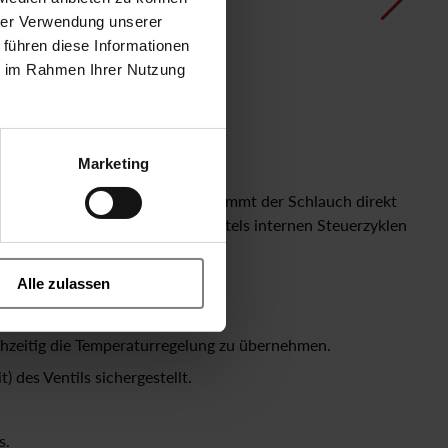
hrer Verwendung unserer
 führen diese Informationen
ie im Rahmen Ihrer Nutzung
Marketing
LN2 durchströmt Eingangsseitig kommt der Schlauch direkt
 respektive der Temperatur, mittels internen Steuerzyklen
Alle zulassen
chzeitig die Temperaturregelung zu übernehmen.
) des Ventils sichergestellt.
s.