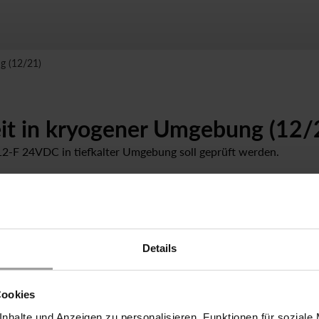
g (12/21)
eit in kryogener Umgebung (12/
2-F 24VDC in tiefkalter Umgebung soll geprüft werden.
Details
Cookies
nhalte und Anzeigen zu personalisieren, Funktionen für soziale