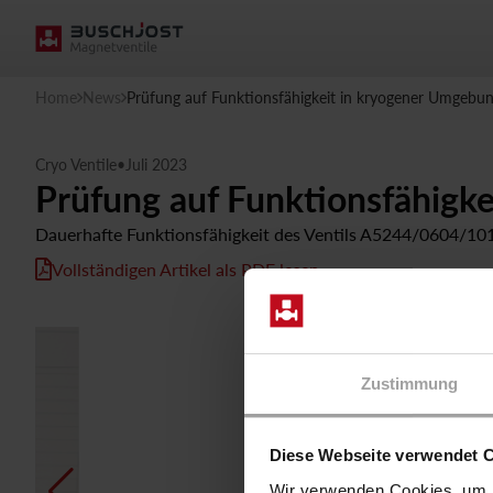
Home
News
Prüfung auf Funktionsfähigkeit in kryogener Umgebun
Cryo Ventile
•
Juli 2023
Prüfung auf Funktionsfähigk
Dauerhafte Funktionsfähigkeit des Ventils A5244/0604/101
Vollständigen Artikel als PDF lesen
Zustimmung
Diese Webseite verwendet 
Wir verwenden Cookies, um I