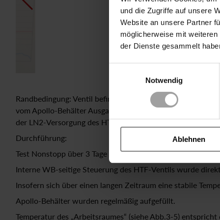
und die Zugriffe auf unsere 
Website an unsere Partner fü
möglicherweise mit weiteren
der Dienste gesammelt habe
Einwilligungsauswahl
Notwendig
Randbedingung: Ventil befindet sich innerhalb des Arbeitsr
vom Apollo-Behälter Ausgangsseitig führt ein Schlauch in d
der LN2-Versorgung des HTF
Durchführung:
Ablehnen
Test Nonstopp über 3 Tage (01.12.-03.12.2021).
Interne WB-seitige Steuerung des HTF-Ventils wurde direkt
Insofern sich über einen langen Zeitraum eine stabile Tempera
Apollo-Behälter wurden regelmäßig aufgefüllt.
Temperatur des „Arbeitsraumes“ (siehe Abb.3-5) entspricht 