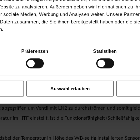
Website zu analysieren. Außerdem geben wir Informationen zu I
r soziale Medien, Werbung und Analysen weiter. Unsere Partner
 Daten zusammen, die Sie ihnen bereitgestellt haben oder die s
n.
Präferenzen
Statistiken
aumes T ~ -150°C (siehe Abb.1). Ventil wird kontinuierlich mit 
en HTF Direkte Nutzung des Ventils zur Regelung des LN2-Pegels,
Auswahl erlauben
 abgegriffen um Ventil mit LN2 zu durchströmen und somit glei
tur im HTF einstellt, ist die Funktionsfähigkeit (Schließfähigkeit
dabei der Temperatur in Höhe des WB-seitig installierten Sensor