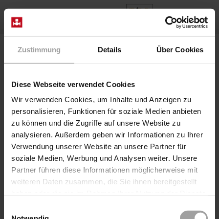
DE
Home
Produkte
Baureihe 2/918-..-10-R280
Zustimmung
Details
Über Cookies
Diese Webseite verwendet Cookies
Wir verwenden Cookies, um Inhalte und Anzeigen zu
personalisieren, Funktionen für soziale Medien anbieten
zu können und die Zugriffe auf unsere Website zu
analysieren. Außerdem geben wir Informationen zu Ihrer
Verwendung unserer Website an unsere Partner für
soziale Medien, Werbung und Analysen weiter. Unsere
Partner führen diese Informationen möglicherweise mit
weiteren Daten zusammen, die Sie ihnen bereitgestellt
Baureihe 2/918-..-10-R280
haben oder die sie im Rahmen Ihrer Nutzung der Dienste
2/2-Wege pneum.- direktgesteuertes Axialschieberventil
gesammelt haben.
auch für hochviskose, schmierende oder verschmutzte
Einwilligungsauswahl
Notwendig