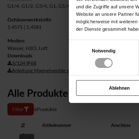
G1/4, G1/2, G3/4, G1, G5/4, G6/4, G2
0.3 bar bis 20
und die Zugriffe auf unsere 
Website an unsere Partner fü
Gehäusewerkstoffe
Dichtung
möglicherweise mit weiteren
1.4571 | 1.4581
NBR
der Dienste gesammelt habe
Medien
Einwilligungsauswahl
Wasser, H2O, Luft
Notwendig
Downloads
3/124 IP68
Anleitung Magnetventile servogesteuert
Ablehnen
Alle Produkte
Filter
6
Produkte
Artikelnummer
Anschluss