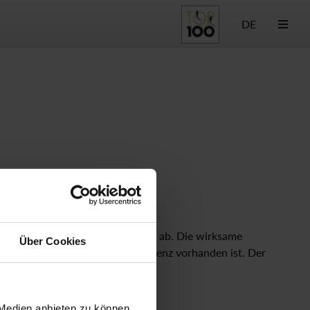
DE
r Membrane über die Servobohrung ab. Die wirksame
Über Cookies
hnittes eine mindest Druckdifferenz vorhanden ist. Der
Steuerungsart
 Medien anbieten zu können