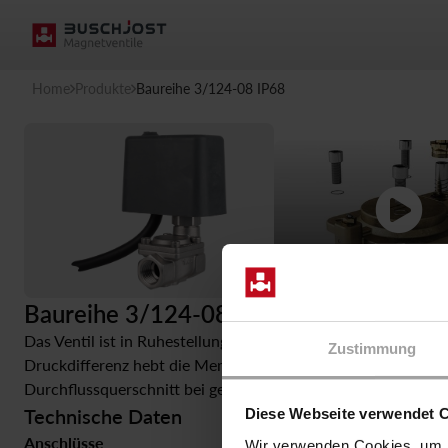
Home
Produkte
Baureihe 3/124-08 IP68
Baureihe 3/124-08 IP68
Das Ventil ist in Ruhestellung geschlossen. Bei bestromten
Zustimmung
Druckdifferenz hebt die Membrane vom Ventilsitz ab. Diese 
Durchflussquerschnitt bei geöffnetem Ventil ist abhängig 
Technische Daten
Diese Webseite verwendet 
Anschlüsse
Druck
Wir verwenden Cookies, um I