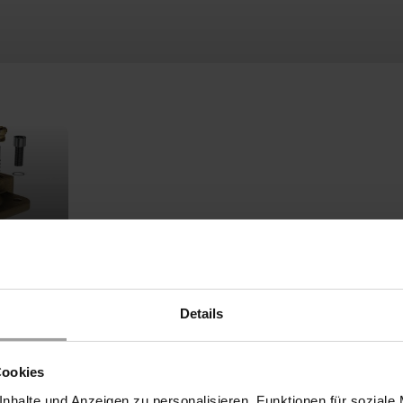
 Magnet baut sich die Druckdifferenz von der Sekundärseite de
Details
Ventile werden dort eingesetzt wo zum öffnen des vollen Quersc
vom Druckunterschied. Magnet Gießharz vergossen mit 3m Kabel.
Cookies
Temperatur
nhalte und Anzeigen zu personalisieren, Funktionen für soziale