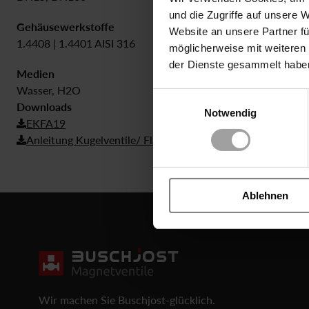
und die Zugriffe auf unsere 
Gehäusewerkstoffe
Dichtung
Website an unsere Partner fü
1.4408 | 1.4401 AISI 316
PTFE
möglicherweise mit weiteren
der Dienste gesammelt habe
Medien
Wasser, H2O
Einwilligungsauswahl
Downloads
Notwendig
EKFA19
Anleitung Kugelventile/ Flansch
Ablehnen
Wir machen Sie Buschjost-glücklich.