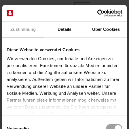
DE
Home
Produkte
Baureihe MCM-2
Zustimmung
Details
Über Cookies
Diese Webseite verwendet Cookies
Wir verwenden Cookies, um Inhalte und Anzeigen zu
personalisieren, Funktionen für soziale Medien anbieten
zu können und die Zugriffe auf unsere Website zu
analysieren. Außerdem geben wir Informationen zu Ihrer
Verwendung unserer Website an unsere Partner für
soziale Medien, Werbung und Analysen weiter. Unsere
Partner führen diese Informationen möglicherweise mit
Baureihe MCM-2
weiteren Daten zusammen, die Sie ihnen bereitgestellt
Positionsrückmelder MCM2 bestehend aus 2 Stück
haben oder die sie im Rahmen Ihrer Nutzung der Dienste
mechanische Wechsler im Kunststoffgehäuse mit
gesammelt haben.
Einwilligungsauswahl
Klarsichtdeckel. Geeignet für alle pneumatischen
Notwendig