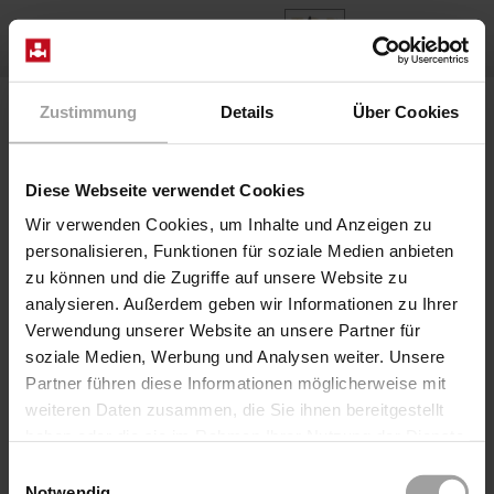
EN
Home
Products
Series 2/918-08-R272
Zustimmung
Details
Über Cookies
Diese Webseite verwendet Cookies
Wir verwenden Cookies, um Inhalte und Anzeigen zu
personalisieren, Funktionen für soziale Medien anbieten
zu können und die Zugriffe auf unsere Website zu
analysieren. Außerdem geben wir Informationen zu Ihrer
Verwendung unserer Website an unsere Partner für
soziale Medien, Werbung und Analysen weiter. Unsere
Partner führen diese Informationen möglicherweise mit
weiteren Daten zusammen, die Sie ihnen bereitgestellt
haben oder die sie im Rahmen Ihrer Nutzung der Dienste
gesammelt haben.
Einwilligungsauswahl
Series 2/918-08-R272
Notwendig