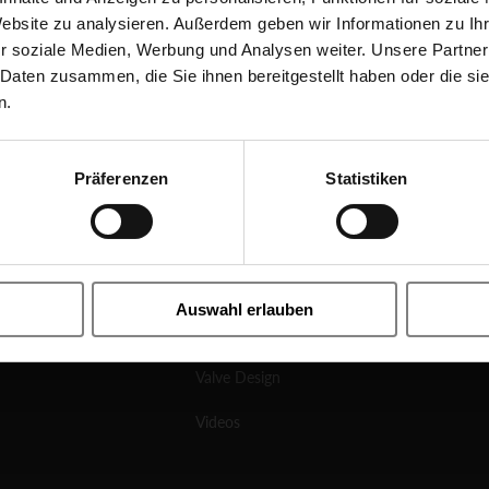
Website zu analysieren. Außerdem geben wir Informationen zu I
Products
r soziale Medien, Werbung und Analysen weiter. Unsere Partner
 Daten zusammen, die Sie ihnen bereitgestellt haben oder die s
Solenoid Valves
n.
Externally Controlled Valves
Präferenzen
Statistiken
Ball Valves
Other Types Of Valves
Know-How
Auswahl erlauben
News
Valve Design
Videos