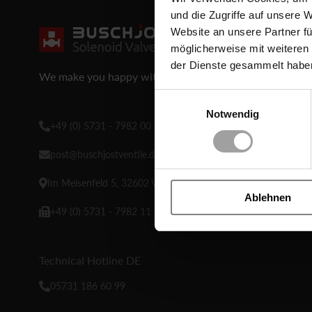
und die Zugriffe auf unsere 
Website an unsere Partner fü
möglicherweise mit weiteren
der Dienste gesammelt habe
We make you happy with Buschjost.
Einwilligungsauswahl
Notwendig
+49 (0) 5731 - 7982 00
post@buschjostventile.de
Im Meisenfeld 5, 32602 Vlotho-Exter
Ablehnen
+49 (0) 5731 - 7982 11
Technical Hotline DE
05731 186 60 99