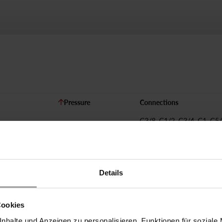
Pressure
Connections
G3/8, G1/2, G3/4, G1, G5/
G6/4, G2, DN15, DN20, 
lot
0 - 160 bar
DN32, DN40, DN50, DN6
DN80, DN100
Details
Cookies
nhalte und Anzeigen zu personalisieren, Funktionen für soziale