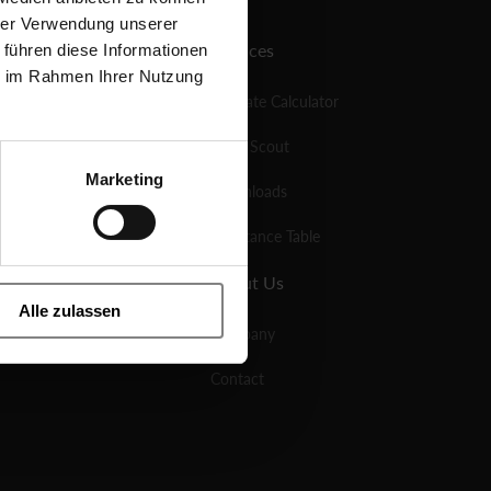
hrer Verwendung unserer
Services
 führen diese Informationen
ie im Rahmen Ihrer Nutzung
KV-Rate Calculator
Valve Scout
Marketing
Downloads
Resistance Table
About Us
Alle zulassen
Company
Contact