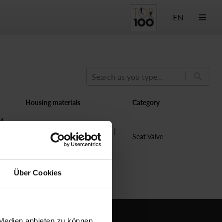
EN
Search as you type...
Housing materials
Category
4,
DN25,
CW617N brass | AISI 316 Ti |
Seat Valve
5,
P250GH+N - C22.8 PN160
Über Cookies
 Medien anbieten zu können