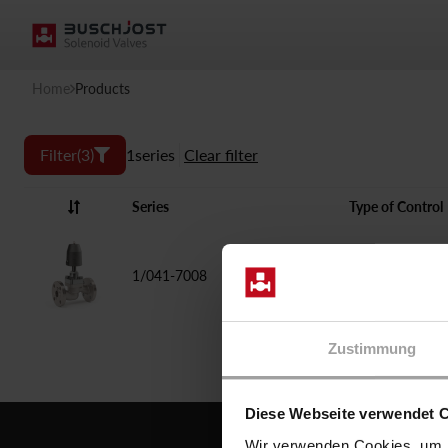
Home
Products
Filter
(3)
1
series
Clear filter
Series
Type of Control
1/041-7008
pneum. force pi
Zustimmung
Diese Webseite verwendet 
Wir verwenden Cookies, um I