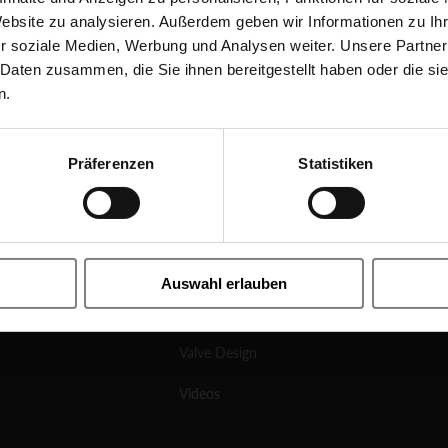
Website zu analysieren. Außerdem geben wir Informationen zu I
r soziale Medien, Werbung und Analysen weiter. Unsere Partner
Products
 Daten zusammen, die Sie ihnen bereitgestellt haben oder die s
n.
Solenoid Valves
Externally Controlled Valves
Präferenzen
Statistiken
Ball Valves
Other Types Of Valves
Know-How
Auswahl erlauben
News
Valve Design
Videos