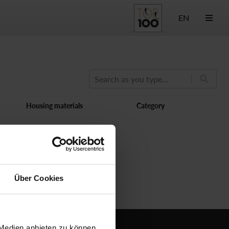
EN
Search as you type...
Housing materials
Category
de
Über Cookies
 Medien anbieten zu können