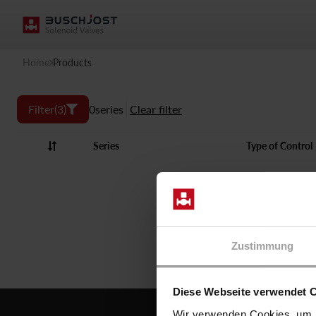
Home
Products
Filter
(3)
0
series
Clear filter
Series
Type of Control
P
Zustimmung
Diese Webseite verwendet 
Wir verwenden Cookies, um I