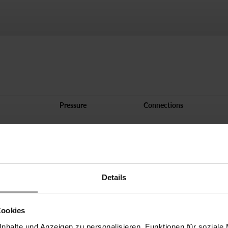
Pressure
Connections
Nothing found? Please get in touch with us:
hone:
+49 5731 186 60 98
or e-mail:
technik@buschjostventile.
Please adjust your filter or use our ValveScout.
Details
Cookies
nhalte und Anzeigen zu personalisieren, Funktionen für soziale