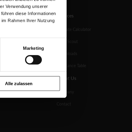
hrer Verwendung unserer
 führen diese Informationen
Services
ie im Rahmen Ihrer Nutzung
KV-Rate Calculator
Valve Scout
Marketing
Downloads
Resistance Table
About Us
Alle zulassen
Company
Contact