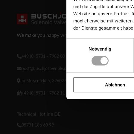
und die Zugriffe auf unsere 
Website an unsere Partner fü
möglicherweise mit weiteren
der Dienste gesammelt habe
We make you happy with Buschjost.
Einwilligungsauswahl
Notwendig
+49 (0) 5731 - 7982 00
post@buschjostventile.de
Im Meisenfeld 5, 32602 Vlotho-Exter
Ablehnen
+49 (0) 5731 - 7982 11
Technical Hotline DE
05731 186 60 99