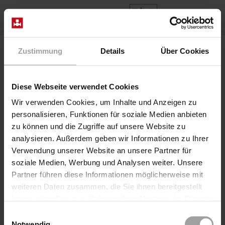
EN
Home
Products
Zustimmung
Details
Über Cookies
Different categories
Diese Webseite verwendet Cookies
Search as you type...
Wir verwenden Cookies, um Inhalte und Anzeigen zu
personalisieren, Funktionen für soziale Medien anbieten
Filter
(3)
3
series
Clear filter
zu können und die Zugriffe auf unsere Website zu
analysieren. Außerdem geben wir Informationen zu Ihrer
Series
Pressure
Connectio
Verwendung unserer Website an unsere Partner für
soziale Medien, Werbung und Analysen weiter. Unsere
Partner führen diese Informationen möglicherweise mit
A90-1015-Cryo
0 - 40 bar
G1/4, G1/
weiteren Daten zusammen, die Sie ihnen bereitgestellt
haben oder die sie im Rahmen Ihrer Nutzung der Dienste
gesammelt haben.
Einwilligungsauswahl
Notwendig