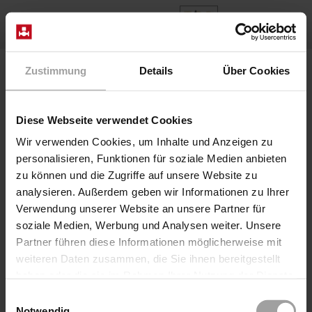
EN
Home
Products
Zustimmung
Details
Über Cookies
Different categories
Diese Webseite verwendet Cookies
Search as you type...
Wir verwenden Cookies, um Inhalte und Anzeigen zu
personalisieren, Funktionen für soziale Medien anbieten
Filter
(1)
40
series
Clear filter
zu können und die Zugriffe auf unsere Website zu
analysieren. Außerdem geben wir Informationen zu Ihrer
Series
Pressure
Connectio
Verwendung unserer Website an unsere Partner für
soziale Medien, Werbung und Analysen weiter. Unsere
Partner führen diese Informationen möglicherweise mit
RC27-1S-M12
weiteren Daten zusammen, die Sie ihnen bereitgestellt
haben oder die sie im Rahmen Ihrer Nutzung der Dienste
gesammelt haben.
Einwilligungsauswahl
Notwendig