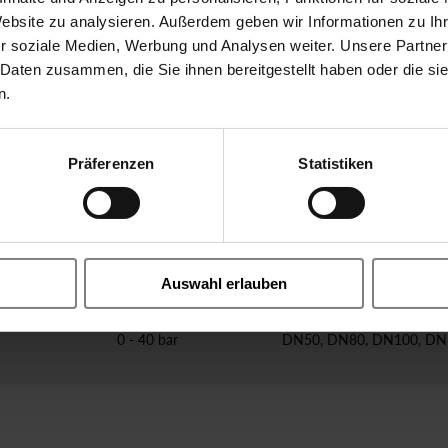
Website zu analysieren. Außerdem geben wir Informationen zu I
r soziale Medien, Werbung und Analysen weiter. Unsere Partner
anually
0 - 40 bar
DN15, DN80
 Daten zusammen, die Sie ihnen bereitgestellt haben oder die s
n.
DN15, DN20, DN25, DN3
0 - 40 bar
DN40, DN50, DN65, DN8
Präferenzen
Statistiken
DN100, DN125, DN150
DN15, DN20, DN25, DN3
0 - 40 bar
DN40, DN50, DN65, DN8
DN100, DN125, DN150
Auswahl erlauben
0 - 40 bar
DN50, DN80, DN100, DN