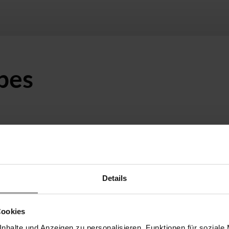
ypes
Pressure
Connections
DN15, DN20, DN25, DN3
0 - 40 bar
DN40, DN50, DN65, DN8
Details
DN100
Cookies
0 - 16 bar
DN25, DN200
nhalte und Anzeigen zu personalisieren, Funktionen für soziale