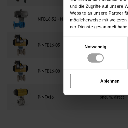
und die Zugriffe auf unsere 
Website an unsere Partner fü
NFB16-52 - NFB16-59
pneum. direct m
möglicherweise mit weiteren
der Dienste gesammelt habe
Einwilligungsauswahl
P-NFB16-05
pneum. direct
Notwendig
P-NFB16-08
pneum. direct
Ablehnen
P-NFA16
pneum. direct