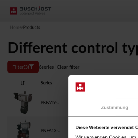
Home
Products
Different control t
Filter
(3)
6
series
Clear filter
Series
Type of Control
PKFA19-..
pneum. direct
Zustimmung
Diese Webseite verwendet 
PNFA13-..
pneum. direct
Wir verwenden Cookies, um I