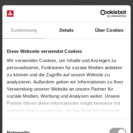
IT
Home
News
Zustimmung
Details
Über Cookies
Unità di spegnimento per torrefazione di fave di cacao
Solenoid valves
•
febbraio 2021
Diese Webseite verwendet Cookies
Unità di spegnimento per
Wir verwenden Cookies, um Inhalte und Anzeigen zu
personalisieren, Funktionen für soziale Medien anbieten
torrefazione di fave di cacao
zu können und die Zugriffe auf unsere Website zu
Ovunque si tostino i semi di cacao, il rischio di incendio
analysieren. Außerdem geben wir Informationen zu Ihrer
dovuto al surriscaldamento del grasso è particolarmente
Verwendung unserer Website an unsere Partner für
elevato. Il Gli impianti utilizzano spesso il vapore come
soziale Medien, Werbung und Analysen weiter. Unsere
fonte di riscaldamento per l'aria di tostatura e può
Partner führen diese Informationen möglicherweise mit
accadere molto rapidamente che gli ugelli e le tubature
weiteren Daten zusammen, die Sie ihnen bereitgestellt
siano intasati. Gli ugelli e le strozzature dei tubi si
haben oder die sie im Rahmen Ihrer Nutzung der Dienste
surriscaldano a causa del grasso e il sistema prende
gesammelt haben.
Einwilligungsauswahl
fuoco.
Notwendig