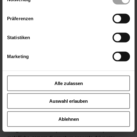
Präferenzen
Statistiken
Marketing
Alle zulassen
Serie 38 PVC
Elettrovalvola in PVC per gas e liquidi senza solidi. La
Auswahl erlauben
sede della valvola è sigillata da un diaframma di gomma.
Utilizzando piccoli solenoidi a bassa potenza con una
Ablehnen
grande larghezza nominale, la valvola è semplice nel
design. Caratteristica speciale: valvola senza parti