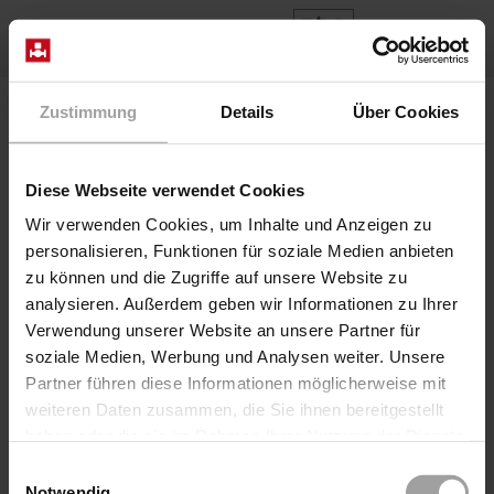
IT
Home
Prodotti
Series MCM-2
Zustimmung
Details
Über Cookies
Diese Webseite verwendet Cookies
Wir verwenden Cookies, um Inhalte und Anzeigen zu
personalisieren, Funktionen für soziale Medien anbieten
zu können und die Zugriffe auf unsere Website zu
analysieren. Außerdem geben wir Informationen zu Ihrer
Verwendung unserer Website an unsere Partner für
soziale Medien, Werbung und Analysen weiter. Unsere
Partner führen diese Informationen möglicherweise mit
Serie MCM-2
weiteren Daten zusammen, die Sie ihnen bereitgestellt
Feedback di posizione MCM2 composto da 2 contatti di
haben oder die sie im Rahmen Ihrer Nutzung der Dienste
commutazione meccanica in un alloggiamento di plastica
gesammelt haben.
Einwilligungsauswahl
con coperchio trasparente. Adatto a tutti gli attuatori
Notwendig