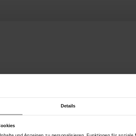
hoogviskeuze, smerende media tot 40 bar. Wisselventielen van 
Details
n worden gebruikt. Afsluiter met afdichting van FKM, optioneel
is de stroomcapaciteit en de afsluitmogelijkheid in alle richtin
Cookies
Temperatuur
nhalte und Anzeigen zu personalisieren, Funktionen für soziale