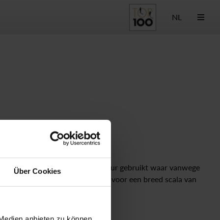
NL
het type 3/918 worden bij voorkeur gebruikt waar vanwege
Über Cookies
 EPDM/PTFE, kan worden gebruikt voor een breed scala van
gen.
Type controle
 Medien anbieten zu können