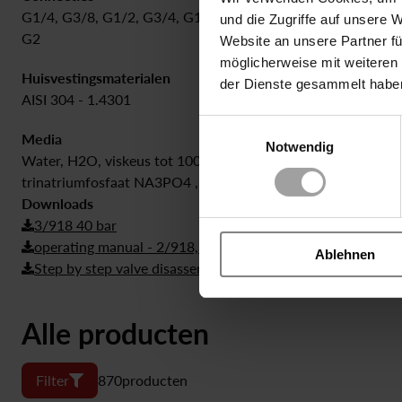
G1/4, G3/8, G1/2, G3/4, G1, G5/4, G6/4,
0 bar tot 40 
und die Zugriffe auf unsere 
G2
Website an unsere Partner fü
möglicherweise mit weiteren
Huisvestingsmaterialen
Afdichting
der Dienste gesammelt habe
AISI 304 - 1.4301
EPDM | FKM 
Einwilligungsauswahl
Media
Notwendig
Water, H2O, viskeus tot 1000 mm²/s, Water H2O met glycol, 
trinatriumfosfaat NA3PO4 , Biogas droog (H2S <= 0,5%), Hars
Downloads
3/918 40 bar
operating manual - 2/918, 3/918
Ablehnen
Step by step valve disassembly - coaxial valve
Alle producten
Filter
870
producten