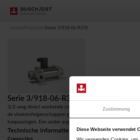
Home
Producten
Series 3/918-06-R370
Serie 3/918-06-R370
3/2-weg direct werkende coaxiale magneetventiel ook voor 
Zustimmung
de vloeistofeigenschappen geen klassieke ventielzitting ka
toepassingen. Een ander argument ten gunste van dit ontwerp 
Technische informatie
Diese Webseite verwendet 
Connecties
Druk
Wir verwenden Cookies, um I