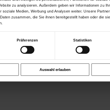
bar
-10 °C tot 100 °C
Website zu analysieren. Außerdem geben wir Informationen zu I
r soziale Medien, Werbung und Analysen weiter. Unsere Partner
 Daten zusammen, die Sie ihnen bereitgestellt haben oder die s
n.
| PTFE
Präferenzen
Statistiken
vervuilde media, Slijpolie met vuil en slijpdeeltjes, Ammonia
en, Biodiesel, koolzaadmethylester (RME), Air, Natriumsilicaat 
Auswahl erlauben