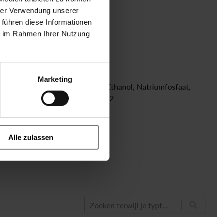
electr. direct
hrer Verwendung unserer
 führen diese Informationen
ie im Rahmen Ihrer Nutzung
Marketing
k NH3, Methanol Alcohol CH3OH, Ethanol, Natriumfosfaat,
waterig (waterglas), Waterstof H2
Alle zulassen
Zoeken terwijl je typt...