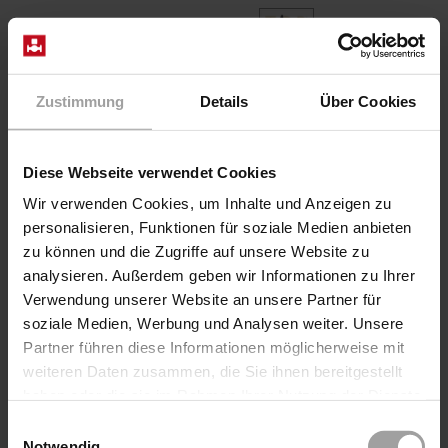
NL
Home
Producten
Series A554E-A554L 1015
Zustimmung
Details
Über Cookies
Diese Webseite verwendet Cookies
Wir verwenden Cookies, um Inhalte und Anzeigen zu
personalisieren, Funktionen für soziale Medien anbieten
zu können und die Zugriffe auf unsere Website zu
analysieren. Außerdem geben wir Informationen zu Ihrer
Verwendung unserer Website an unsere Partner für
soziale Medien, Werbung und Analysen weiter. Unsere
Partner führen diese Informationen möglicherweise mit
weiteren Daten zusammen, die Sie ihnen bereitgestellt
haben oder die sie im Rahmen Ihrer Nutzung der Dienste
gesammelt haben.
Einwilligungsauswahl
Serie A554E-A554L 1015
Notwendig