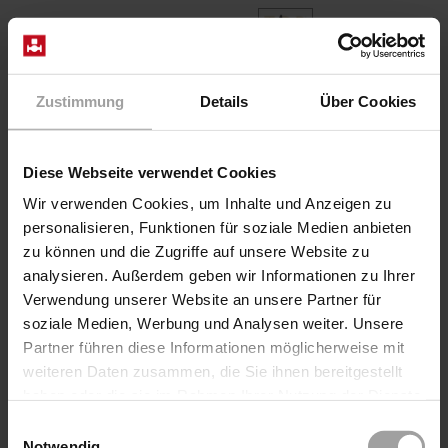
DE
Home
Produkte
Baureihe 52-10-TH
Zustimmung
Details
Über Cookies
Ventil A5240/1004/.802-NT AC, DC
Diese Webseite verwendet Cookies
Wir verwenden Cookies, um Inhalte und Anzeigen zu
personalisieren, Funktionen für soziale Medien anbieten
zu können und die Zugriffe auf unsere Website zu
analysieren. Außerdem geben wir Informationen zu Ihrer
Verwendung unserer Website an unsere Partner für
soziale Medien, Werbung und Analysen weiter. Unsere
Partner führen diese Informationen möglicherweise mit
weiteren Daten zusammen, die Sie ihnen bereitgestellt
Sitzventil elektrisch direktgesteuert
haben oder die sie im Rahmen Ihrer Nutzung der Dienste
Baureihe 52-10-TH
gesammelt haben.
Einwilligungsauswahl
Ventil A5240/1004/.802-NT AC, DC
Notwendig