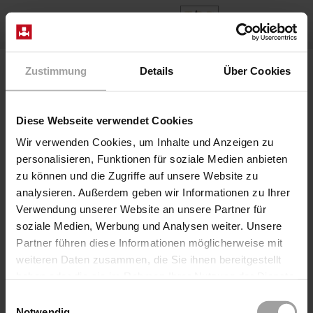
DE
Home
Produkte
Baureihe 76-1701
Zustimmung
Details
Über Cookies
Ventil B7623/1706/0122-HN AC
Diese Webseite verwendet Cookies
Wir verwenden Cookies, um Inhalte und Anzeigen zu
personalisieren, Funktionen für soziale Medien anbieten
zu können und die Zugriffe auf unsere Website zu
analysieren. Außerdem geben wir Informationen zu Ihrer
Verwendung unserer Website an unsere Partner für
soziale Medien, Werbung und Analysen weiter. Unsere
Partner führen diese Informationen möglicherweise mit
weiteren Daten zusammen, die Sie ihnen bereitgestellt
Sitzventil elektrisch servogesteuert
haben oder die sie im Rahmen Ihrer Nutzung der Dienste
Baureihe 76-1701
gesammelt haben.
Einwilligungsauswahl
Ventil B7623/1706/0122-HN AC
Notwendig