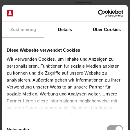
DE
Home
Ventilkonstruktionen
Zustimmung
Details
Über Cookies
Ventilkonstruktionen
Diese Webseite verwendet Cookies
Wir verwenden Cookies, um Inhalte und Anzeigen zu
personalisieren, Funktionen für soziale Medien anbieten
zu können und die Zugriffe auf unsere Website zu
analysieren. Außerdem geben wir Informationen zu Ihrer
Verwendung unserer Website an unsere Partner für
soziale Medien, Werbung und Analysen weiter. Unsere
Partner führen diese Informationen möglicherweise mit
weiteren Daten zusammen, die Sie ihnen bereitgestellt
haben oder die sie im Rahmen Ihrer Nutzung der Dienste
gesammelt haben.
Einwilligungsauswahl
Notwendig