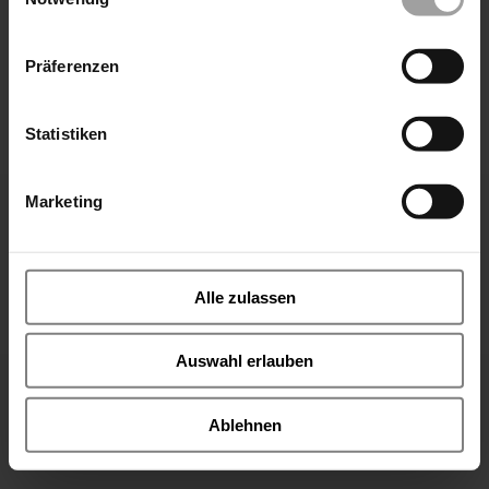
Präferenzen
Statistiken
Marketing
Sie wollen mehr über die Ventilkonstruktionen erfahren.
Dann sind Sie in diesem Bereich genau richtig. Denn hier
Alle zulassen
wollen wir Sie über die verschiedenen Konstruktions-,
Steuerungs- und Anschlussarten der Ventile informieren.
Auswahl erlauben
Bitte wählen Sie ein gewünschtes Themengebiet.
Themengebiet auswählen
VentilFritz fragen
Ablehnen
Kontakt