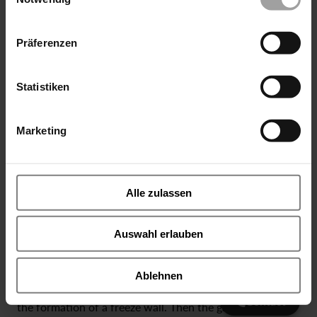
Read full article as pdf file
Präferenzen
Statistiken
Marketing
Alle zulassen
The freeze lances required for this purpose consist of an
inner and outer pipe and are introduced into the
Auswahl erlauben
boreholes.
By feeding liquid nitrogen (LN2) through the inner pipe
Ask ValveFritz
Ablehnen
the surrounding ground is sufficiently cooled to ensure
Contact
the formation of a freeze wall. Then the gaseous