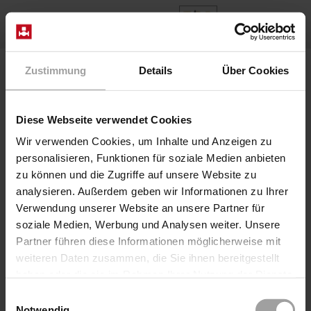
EN
Home
News
Project: Ground freezing with liquid nitrogen
Zustimmung
Details
Über Cookies
Cryo Ventile
•
October 2023
Project: Ground freezing with
Diese Webseite verwendet Cookies
Wir verwenden Cookies, um Inhalte und Anzeigen zu
liquid nitrogen
personalisieren, Funktionen für soziale Medien anbieten
The ground is to be frozen during civil engineering
zu können und die Zugriffe auf unsere Website zu
works, e.g. tunnel construction to protect from sinkholes
analysieren. Außerdem geben wir Informationen zu Ihrer
and water penetration. For this purpose a number of
Verwendung unserer Website an unsere Partner für
freezing lances is positioned in the tunnel, shaft or adit
soziale Medien, Werbung und Analysen weiter. Unsere
and subsequently filled with liquid nitrogen. The nitrogen
Partner führen diese Informationen möglicherweise mit
with a temperature of -196° C forms a freeze wall
weiteren Daten zusammen, die Sie ihnen bereitgestellt
extending deep into the surrounding ground within some
haben oder die sie im Rahmen Ihrer Nutzung der Dienste
days ...
gesammelt haben.
Einwilligungsauswahl
Notwendig