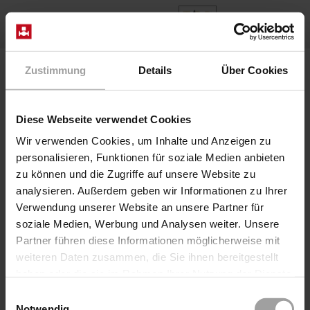
EN
Home
Products
Series 2/918-..-10-R282
Zustimmung
Details
Über Cookies
Diese Webseite verwendet Cookies
Wir verwenden Cookies, um Inhalte und Anzeigen zu
personalisieren, Funktionen für soziale Medien anbieten
zu können und die Zugriffe auf unsere Website zu
analysieren. Außerdem geben wir Informationen zu Ihrer
Verwendung unserer Website an unsere Partner für
Series 2/918-..-10-R282
soziale Medien, Werbung und Analysen weiter. Unsere
Partner führen diese Informationen möglicherweise mit
2/2-way direct operated axial slide solenoid valve for
weiteren Daten zusammen, die Sie ihnen bereitgestellt
high viscosity, jelly-like and dirty fluids up to 160 bar
haben oder die sie im Rahmen Ihrer Nutzung der Dienste
pressure. The valve is back pressure resistant up to
gesammelt haben.
16bar. Installation in horizontal or vertically pipe.
Einwilligungsauswahl
Technical informations
Notwendig