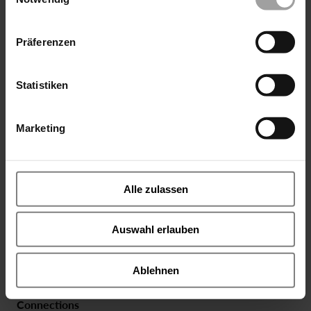
Präferenzen
Statistiken
Series 3/071
The type 3/071 is suitable for high switching cycles, fast
Marketing
switching and in the fail-safe function NC normally
closed. These valves are used to shut off gaseous volume
flows, for example natural gas or hydrogen up to 1000
bar. Using suitable solenoid systems, the 3/071 series
Alle zulassen
can be installed in an explosive environment. The valve
can only seal and shut off in the direction of the arrow.
Auswahl erlauben
Please note the necessary pressure difference 5 bar for
the function of the main spool. It is recommended to
install a fine filter 0.04mm directly upstream of the valve.
Ablehnen
Technical informations
Connections