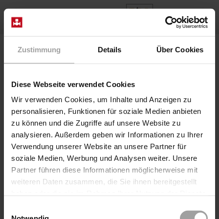
EN
Home
Products
Series 3/918-08-R370
Zustimmung
Details
Über Cookies
Diese Webseite verwendet Cookies
Wir verwenden Cookies, um Inhalte und Anzeigen zu
personalisieren, Funktionen für soziale Medien anbieten
zu können und die Zugriffe auf unsere Website zu
analysieren. Außerdem geben wir Informationen zu Ihrer
Verwendung unserer Website an unsere Partner für
soziale Medien, Werbung und Analysen weiter. Unsere
Partner führen diese Informationen möglicherweise mit
weiteren Daten zusammen, die Sie ihnen bereitgestellt
haben oder die sie im Rahmen Ihrer Nutzung der Dienste
gesammelt haben.
Einwilligungsauswahl
Series 3/918-08-R370
Notwendig