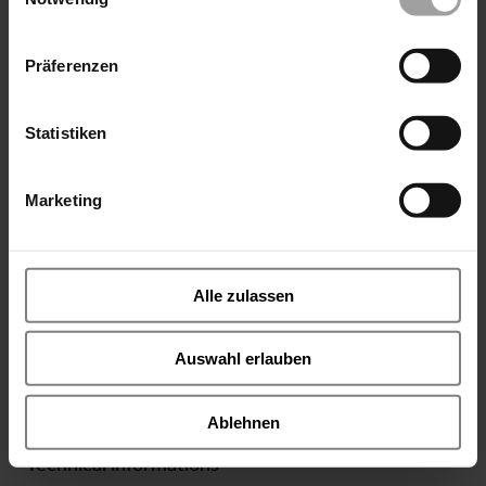
Präferenzen
Statistiken
Series E-NFA16
The automated ball valve NFA16 impresses with its
Marketing
compact design in accordance with EN 558-1 R27 (F4)
and its versatile application options. High-quality
materials such as a 1.4408 housing, PTFE seals and a
floating 1.4408 ball ensure reliable performance.
Alle zulassen
Certified according to DIN EN ISO 9001:2008 and TÜV
CERT, it meets demanding safety and quality standards
such as DGRL 97/23/EG, AD-2000, TA-Luft 2002 and
Auswahl erlauben
Fire-Safe API 607 Fifth Edition / ISO 10497-5:2004.
Suitable for neutral gases and liquids as well as corrosive
Ablehnen
media.
Technical informations