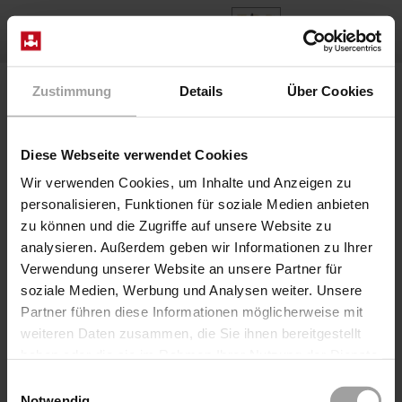
EN
Home
Valve Design
Diaphragm valve
Zustimmung
Details
Über Cookies
Diaphragm valve
Diese Webseite verwendet Cookies
Diaphragm valves
Wir verwenden Cookies, um Inhalte und Anzeigen zu
personalisieren, Funktionen für soziale Medien anbieten
zu können und die Zugriffe auf unsere Website zu
Diaphragm valves with solenoid actuator are used to
analysieren. Außerdem geben wir Informationen zu Ihrer
shut off gaseous and liquid media in pressurized
Verwendung unserer Website an unsere Partner für
pipelines.
soziale Medien, Werbung und Analysen weiter. Unsere
The
sealing element
is a circular, bulging,
rubber
Partner führen diese Informationen möglicherweise mit
diaphragm
with a special shape. The diaphragm is
weiteren Daten zusammen, die Sie ihnen bereitgestellt
clamped between the valve cover and the fitting, whose
haben oder die sie im Rahmen Ihrer Nutzung der Dienste
flexibility
enables the stroke movement.
gesammelt haben.
Einwilligungsauswahl
We distinguish between 2 control types for diaphragm
Notwendig