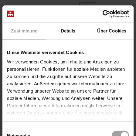
ES
Home
News
Zustimmung
Details
Über Cookies
12/2021 Testing for functionality in cryogenic environment
Cryo Ventile
•
julio de 2023
Diese Webseite verwendet Cookies
12/2021 Testing for
Wir verwenden Cookies, um Inhalte und Anzeigen zu
personalisieren, Funktionen für soziale Medien anbieten
functionality in cryogenic
zu können und die Zugriffe auf unsere Website zu
environment
analysieren. Außerdem geben wir Informationen zu Ihrer
Verwendung unserer Website an unsere Partner für
Target: Permanent operability of the valve
soziale Medien, Werbung und Analysen weiter. Unsere
A5244/0604/1012-F 24VDC in cryogenic environment
Partner führen diese Informationen möglicherweise mit
shall be tested.
weiteren Daten zusammen, die Sie ihnen bereitgestellt
Leer el artículo completo en pdf
haben oder die sie im Rahmen Ihrer Nutzung der Dienste
gesammelt haben.
Einwilligungsauswahl
Notwendig