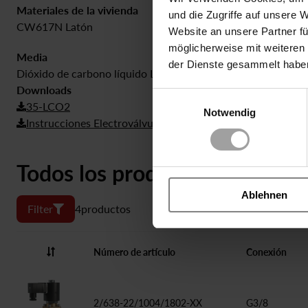
Materiales de la vivienda
Sellado
und die Zugriffe auf unsere 
CW617N Latón
PTFE
Website an unsere Partner fü
möglicherweise mit weiteren
Media
der Dienste gesammelt habe
Dióxido de carbono líquido LCO2
Downloads
Einwilligungsauswahl
35-LCO2
Notwendig
Instrucciones Electroválvulas de accionamiento forzado
Todos los productos
Ablehnen
Filter
4
productos
Número de artículo
Conexión
2/638-22/1004/1802-XX
G3/8