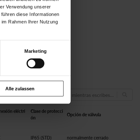
hrer Verwendung unserer
er sizes
 führen diese Informationen
ie im Rahmen Ihrer Nutzung
Marketing
Alle zulassen
Busca mientras escribes...
exión eléctri
Clase de protecci
Opción de válvula
ón
C
IP65 (STD)
normalmente cerrado