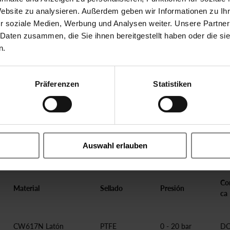
Opcional
Website zu analysieren. Außerdem geben wir Informationen zu I
NO, free of oil and grease, oth
r soziale Medien, Werbung und Analysen weiter. Unsere Partner
 Daten zusammen, die Sie ihnen bereitgestellt haben oder die s
n.
Präferenzen
Statistiken
Auswahl erlauben
Con
Material
Sellado
Presión
ca
CW617N Latón
PTFE
0 - 20 bar
D