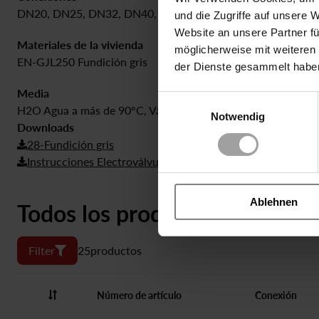
DN20, DN25, DN32, DN40, DN50
0.5 bar hasta
und die Zugriffe auf unsere 
Website an unsere Partner fü
Materiales de la vivienda
Sellado
möglicherweise mit weiteren
EN-GJL250 Fundición gris
EPDM
der Dienste gesammelt habe
Media
Einwilligungsauswahl
H2O Agua a más de 90°C, Vapor ≤ 140°C, Condensado
Notwendig
Downloads
28-Fundición gris
Instrucciones Electroválvulas servoasistidas
Ablehnen
Todos los productos
Filter
25
productos
Número de artículo
Conexión