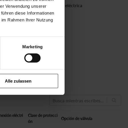
Servoasistencia eléctrica
hrer Verwendung unserer
 führen diese Informationen
ie im Rahmen Ihrer Nutzung
Marketing
Alle zulassen
Busca mientras escribes...
exión eléctri
Clase de protecci
Opción de válvula
ón