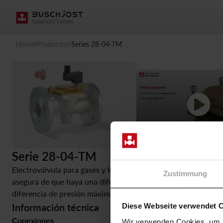
Home
Productos
Series 28-04-TM
Serie 28-04-TM
Electroválvula para gases y líquidos sin sólidos. El asiento d
Zustimmung
asegura de que haya una diferencia de presión mínima entre la
diferencia de presión máxima posible.
Información técnica
Diese Webseite verwendet 
Conexiones
Presión
Wir verwenden Cookies, um I