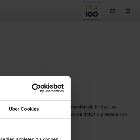
ES
 las ventajas de la serie 28 con conexión de brida si se
Über Cookies
ón mínima se encuentra en las hojas de datos y precede a la
Tipo de control
 Medien anbieten zu können