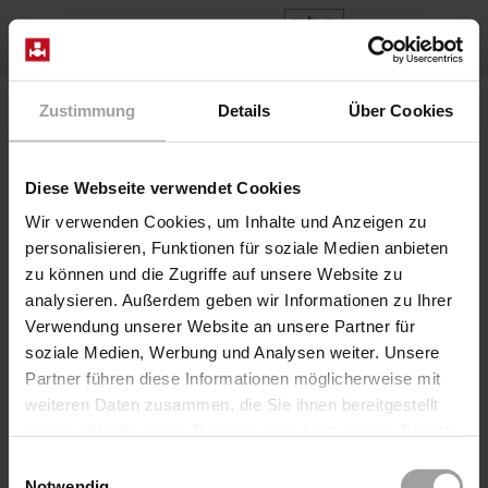
ES
Home
Productos
Series 3/918-10-R370
Zustimmung
Details
Über Cookies
Diese Webseite verwendet Cookies
Wir verwenden Cookies, um Inhalte und Anzeigen zu
personalisieren, Funktionen für soziale Medien anbieten
zu können und die Zugriffe auf unsere Website zu
analysieren. Außerdem geben wir Informationen zu Ihrer
Verwendung unserer Website an unsere Partner für
soziale Medien, Werbung und Analysen weiter. Unsere
Partner führen diese Informationen möglicherweise mit
weiteren Daten zusammen, die Sie ihnen bereitgestellt
haben oder die sie im Rahmen Ihrer Nutzung der Dienste
gesammelt haben.
Einwilligungsauswahl
Serie 3/918-10-R370
Notwendig