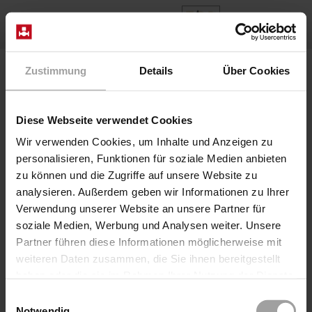
ES
Home
Productos
Series PNFA13-..
Zustimmung
Details
Über Cookies
Diese Webseite verwendet Cookies
Wir verwenden Cookies, um Inhalte und Anzeigen zu
personalisieren, Funktionen für soziale Medien anbieten
zu können und die Zugriffe auf unsere Website zu
analysieren. Außerdem geben wir Informationen zu Ihrer
Verwendung unserer Website an unsere Partner für
soziale Medien, Werbung und Analysen weiter. Unsere
Partner führen diese Informationen möglicherweise mit
weiteren Daten zusammen, die Sie ihnen bereitgestellt
haben oder die sie im Rahmen Ihrer Nutzung der Dienste
gesammelt haben.
Einwilligungsauswahl
Serie PNFA13-..
Notwendig