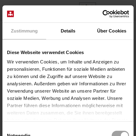
ES
Home
Diseños de válvulas
Controlado directamente
Zustimmung
Details
Über Cookies
Controlado directamente
Diese Webseite verwendet Cookies
Válvulas de control
Wir verwenden Cookies, um Inhalte und Anzeigen zu
personalisieren, Funktionen für soziale Medien anbieten
directo
zu können und die Zugriffe auf unsere Website zu
analysieren. Außerdem geben wir Informationen zu Ihrer
Verwendung unserer Website an unsere Partner für
Las válvulas de este tipo conmutan el elemento de
soziale Medien, Werbung und Analysen weiter. Unsere
sellado directamente a través del actuador. Las válvulas
Partner führen diese Informationen möglicherweise mit
conmutan
desde 0 bar hasta la presión máxima de
weiteren Daten zusammen, die Sie ihnen bereitgestellt
funcionamiento
. En el caso de las
válvulas de asiento de
haben oder die sie im Rahmen Ihrer Nutzung der Dienste
control directo
, normalmente el disco de la válvula debe
gesammelt haben.
ser levantado del asiento contra la presión efectiva de
Einwilligungsauswahl
Notwendig