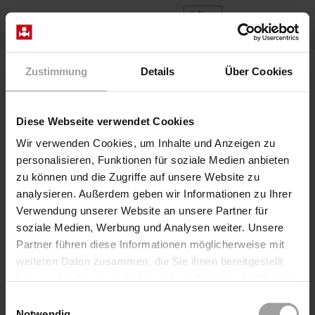
ES
Home
Diseños de válvulas
Conexión de brida PN16
Zustimmung
Details
Über Cookies
Conexión de brida PN16
Diese Webseite verwendet Cookies
Conexión de brida
Wir verwenden Cookies, um Inhalte und Anzeigen zu
personalisieren, Funktionen für soziale Medien anbieten
PN16
zu können und die Zugriffe auf unsere Website zu
analysieren. Außerdem geben wir Informationen zu Ihrer
Verwendung unserer Website an unsere Partner für
Válvulas de fundición gris y de fundición de grafito
soziale Medien, Werbung und Analysen weiter. Unsere
esferoidal con bridas de fundición directa.
Partner führen diese Informationen möglicherweise mit
Anchura nominal DN15-DN200
weiteren Daten zusammen, die Sie ihnen bereitgestellt
Presión nominal PN16
haben oder die sie im Rahmen Ihrer Nutzung der Dienste
Dimensiones de la brida EN 1092-1
gesammelt haben.
Banda de sellado forma C
Einwilligungsauswahl
Notwendig