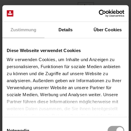
IT
Home
Prodotti
Series 1/041-7008
Zustimmung
Details
Über Cookies
Diese Webseite verwendet Cookies
Wir verwenden Cookies, um Inhalte und Anzeigen zu
personalisieren, Funktionen für soziale Medien anbieten
zu können und die Zugriffe auf unsere Website zu
analysieren. Außerdem geben wir Informationen zu Ihrer
Verwendung unserer Website an unsere Partner für
soziale Medien, Werbung und Analysen weiter. Unsere
Partner führen diese Informationen möglicherweise mit
weiteren Daten zusammen, die Sie ihnen bereitgestellt
haben oder die sie im Rahmen Ihrer Nutzung der Dienste
gesammelt haben.
Einwilligungsauswahl
Serie 1/041-7008
Notwendig