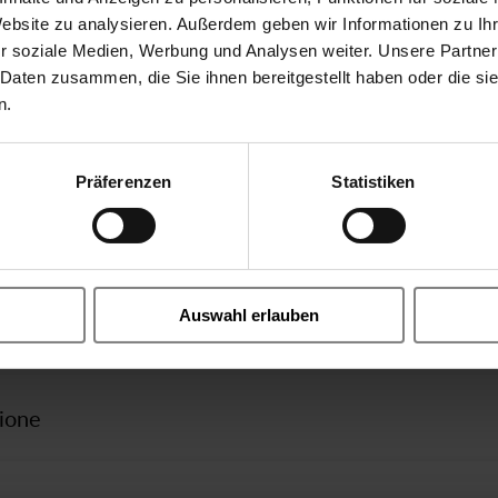
Website zu analysieren. Außerdem geben wir Informationen zu I
r soziale Medien, Werbung und Analysen weiter. Unsere Partner
 Daten zusammen, die Sie ihnen bereitgestellt haben oder die s
n.
Istruzioni
80 64 bar
operating manual - 2/918, 3/9
Präferenzen
Statistiken
Step by step valve disassembly 
2/918-
8 - 3/918 Valvola a saracinesca
Coaxial Valve pneumatico diretto
Auswahl erlauben
 CE
lla valvola
24
G3/4 20mm
9.4 m³/h
ione
06
AISI 304 - 1.4301
24
PTFE/FKM