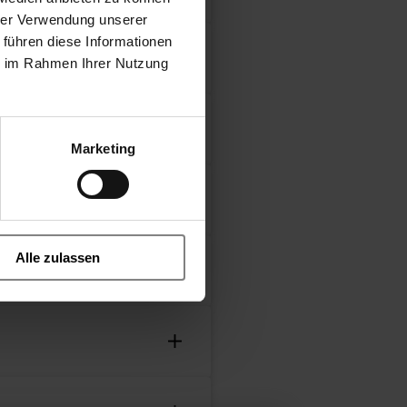
hrer Verwendung unserer
 führen diese Informationen
ie im Rahmen Ihrer Nutzung
18
Marketing
- coaxial valve
Alle zulassen