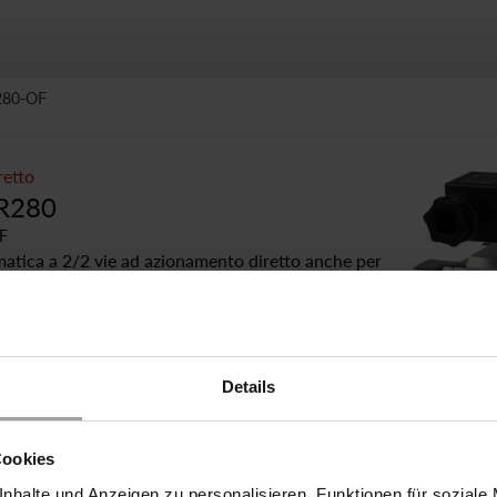
280-OF
retto
-R280
F
matica a 2/2 vie ad azionamento diretto anche per
ificanti o contaminati. Le valvole tipo 2/918 sono
e valvole a sede non possono essere usate a causa
n altro argomento a favore di questo design è che
so in tutte le direzioni e può essere installato in
Details
erticali.
1 sono utilizzate come valvole di controllo.
Cookies
nhalte und Anzeigen zu personalisieren, Funktionen für soziale