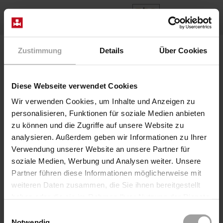
IT
Home
Prodotti
Series 2/918-..-06-R280
Zustimmung
Details
Über Cookies
Valvola 2/918-25/0624/8280-modul
Diese Webseite verwendet Cookies
Wir verwenden Cookies, um Inhalte und Anzeigen zu
personalisieren, Funktionen für soziale Medien anbieten
zu können und die Zugriffe auf unsere Website zu
analysieren. Außerdem geben wir Informationen zu Ihrer
Verwendung unserer Website an unsere Partner für
soziale Medien, Werbung und Analysen weiter. Unsere
Partner führen diese Informationen möglicherweise mit
weiteren Daten zusammen, die Sie ihnen bereitgestellt
Coaxial Valve pneumatico diretto
haben oder die sie im Rahmen Ihrer Nutzung der Dienste
Serie 2/918-..-06-R280
gesammelt haben.
Einwilligungsauswahl
Valvola 2/918-25/0624/8280-modul
Notwendig