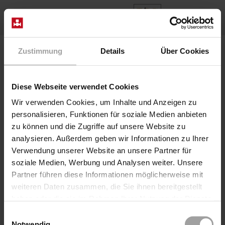
IT
Home
Prodotti
Series 2/918-..-06-R280
Zustimmung
Details
Über Cookies
Valvola 2/918-26/0624/R280-modul
Diese Webseite verwendet Cookies
Wir verwenden Cookies, um Inhalte und Anzeigen zu
personalisieren, Funktionen für soziale Medien anbieten
zu können und die Zugriffe auf unsere Website zu
analysieren. Außerdem geben wir Informationen zu Ihrer
Verwendung unserer Website an unsere Partner für
soziale Medien, Werbung und Analysen weiter. Unsere
Partner führen diese Informationen möglicherweise mit
weiteren Daten zusammen, die Sie ihnen bereitgestellt
Coaxial Valve pneumatico diretto
haben oder die sie im Rahmen Ihrer Nutzung der Dienste
Serie 2/918-..-06-R280
gesammelt haben.
Einwilligungsauswahl
Valvola 2/918-26/0624/R280-modul
Notwendig