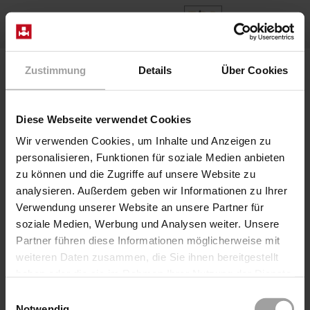
IT
Home
Prodotti
Series 2/918-..-06-R280
Zustimmung
Details
Über Cookies
Valvola 2/918-28/0624/8280-2E
Diese Webseite verwendet Cookies
Wir verwenden Cookies, um Inhalte und Anzeigen zu
personalisieren, Funktionen für soziale Medien anbieten
zu können und die Zugriffe auf unsere Website zu
analysieren. Außerdem geben wir Informationen zu Ihrer
Verwendung unserer Website an unsere Partner für
soziale Medien, Werbung und Analysen weiter. Unsere
Partner führen diese Informationen möglicherweise mit
weiteren Daten zusammen, die Sie ihnen bereitgestellt
Coaxial Valve pneumatico diretto
haben oder die sie im Rahmen Ihrer Nutzung der Dienste
Serie 2/918-..-06-R280
gesammelt haben.
Einwilligungsauswahl
Valvola 2/918-28/0624/8280-2E
Notwendig