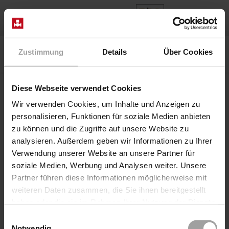
IT
Home
Prodotti
Series 2/918-08-R270-FL
Zustimmung
Details
Über Cookies
Valvola 2/918-02/0804/.270-VD AC, DC
Diese Webseite verwendet Cookies
Wir verwenden Cookies, um Inhalte und Anzeigen zu
personalisieren, Funktionen für soziale Medien anbieten
zu können und die Zugriffe auf unsere Website zu
analysieren. Außerdem geben wir Informationen zu Ihrer
Verwendung unserer Website an unsere Partner für
soziale Medien, Werbung und Analysen weiter. Unsere
Partner führen diese Informationen möglicherweise mit
weiteren Daten zusammen, die Sie ihnen bereitgestellt
Coaxial Valve elettrico diretto
haben oder die sie im Rahmen Ihrer Nutzung der Dienste
Serie 2/918-08-R270-FL
gesammelt haben.
Einwilligungsauswahl
Valvola 2/918-02/0804/.270-VD AC, DC
Notwendig