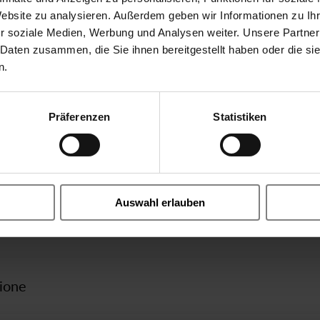
Website zu analysieren. Außerdem geben wir Informationen zu I
r soziale Medien, Werbung und Analysen weiter. Unsere Partner
 Daten zusammen, die Sie ihnen bereitgestellt haben oder die s
n.
Altri
Präferenzen
Statistiken
3/918
Istruzioni di montaggio 2/918 
ly - coaxial valve
coassiale
Dichiarazione di conformità C
REACH Dichiarazione
RoHS Dichiarazione
Auswahl erlauben
axial Valve elettrico diretto
N20 20mm
ione