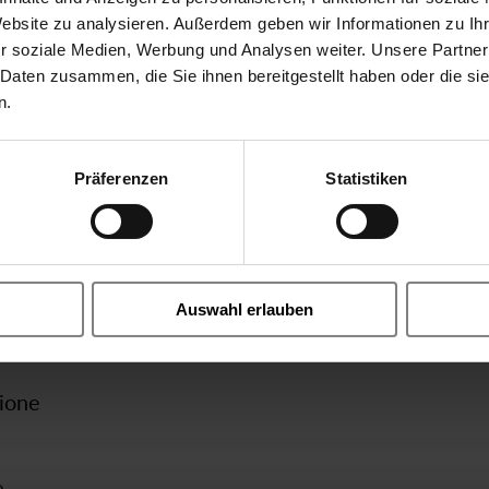
Website zu analysieren. Außerdem geben wir Informationen zu I
r soziale Medien, Werbung und Analysen weiter. Unsere Partner
 Daten zusammen, die Sie ihnen bereitgestellt haben oder die s
n.
Altri
 comando forzato
Cavo del sensore M8 a 3 fili 2
Präferenzen
Statistiken
Sensore della scheda di servizio
l'impostazione
Turck BIM-PST-AP6X_V1131_
Dichiarazione di conformità C
Sede valvola controllato elettricamente dalla forza
REACH Dichiarazione
Auswahl erlauben
RoHS Dichiarazione
G6/4 40mm
-T242-HA-1U.stp
ione
26 m³/h
e