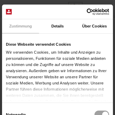
IT
Home
Prodotti
Series F22
Valvola F2202/0301/7005-VD
Zustimmung
Details
Über Cookies
Diese Webseite verwendet Cookies
Wir verwenden Cookies, um Inhalte und Anzeigen zu
personalisieren, Funktionen für soziale Medien anbieten
zu können und die Zugriffe auf unsere Website zu
analysieren. Außerdem geben wir Informationen zu Ihrer
Verwendung unserer Website an unsere Partner für
soziale Medien, Werbung und Analysen weiter. Unsere
Partner führen diese Informationen möglicherweise mit
Sede valvola pneumatico diretto
weiteren Daten zusammen, die Sie ihnen bereitgestellt
Serie F22
haben oder die sie im Rahmen Ihrer Nutzung der Dienste
Valvola F2202/0301/7005-VD
gesammelt haben.
Einwilligungsauswahl
La valvola flangiata della serie 22 nel tipo di
Notwendig