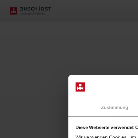
We give you
a Buschjost smile -
Zustimmung
One solution at a time
Diese Webseite verwendet 
Wir verwenden Cookies, um I