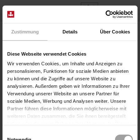
NL
Home
Producten
Series 2/918-..-06-R280
Zustimmung
Details
Über Cookies
Klep 2/918-24/0624/8280-modul
Diese Webseite verwendet Cookies
Wir verwenden Cookies, um Inhalte und Anzeigen zu
personalisieren, Funktionen für soziale Medien anbieten
zu können und die Zugriffe auf unsere Website zu
analysieren. Außerdem geben wir Informationen zu Ihrer
Verwendung unserer Website an unsere Partner für
soziale Medien, Werbung und Analysen weiter. Unsere
Partner führen diese Informationen möglicherweise mit
weiteren Daten zusammen, die Sie ihnen bereitgestellt
Coaxial Valve pneum. direct
haben oder die sie im Rahmen Ihrer Nutzung der Dienste
Serie 2/918-..-06-R280
gesammelt haben.
Einwilligungsauswahl
Klep 2/918-24/0624/8280-modul
Notwendig