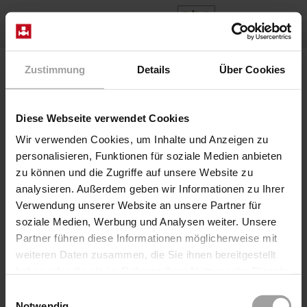
NL
Home
Producten
Series 3/050
Zustimmung
Details
Über Cookies
Klep 3/050-27/1004/.242-HA-1U AC, DC
Diese Webseite verwendet Cookies
Wir verwenden Cookies, um Inhalte und Anzeigen zu
personalisieren, Funktionen für soziale Medien anbieten
zu können und die Zugriffe auf unsere Website zu
analysieren. Außerdem geben wir Informationen zu Ihrer
Verwendung unserer Website an unsere Partner für
soziale Medien, Werbung und Analysen weiter. Unsere
Partner führen diese Informationen möglicherweise mit
weiteren Daten zusammen, die Sie ihnen bereitgestellt
Zitting klep elektrisch, positief gestuurd
haben oder die sie im Rahmen Ihrer Nutzung der Dienste
Serie 3/050
gesammelt haben.
Einwilligungsauswahl
Klep 3/050-27/1004/.242-HA-1U AC, DC
Notwendig