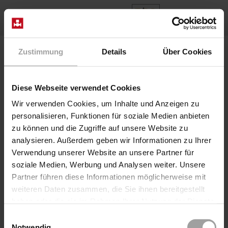
NL
Home
Producten
Series F22
Klep F2202/0401/7058-VD
Zustimmung
Details
Über Cookies
Diese Webseite verwendet Cookies
Wir verwenden Cookies, um Inhalte und Anzeigen zu
personalisieren, Funktionen für soziale Medien anbieten
zu können und die Zugriffe auf unsere Website zu
analysieren. Außerdem geben wir Informationen zu Ihrer
Verwendung unserer Website an unsere Partner für
soziale Medien, Werbung und Analysen weiter. Unsere
Partner führen diese Informationen möglicherweise mit
Zitting klep pneum. direct
weiteren Daten zusammen, die Sie ihnen bereitgestellt
Serie F22
haben oder die sie im Rahmen Ihrer Nutzung der Dienste
Klep F2202/0401/7058-VD
gesammelt haben.
Einwilligungsauswahl
De geflensde ventiel van de 22 serie in het
Notwendig