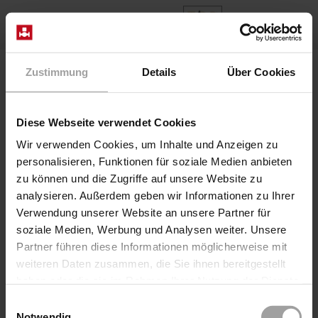
EN
Home
Products
Series F22
Valve F2203/0404/7015-4R
Zustimmung
Details
Über Cookies
Diese Webseite verwendet Cookies
Wir verwenden Cookies, um Inhalte und Anzeigen zu
personalisieren, Funktionen für soziale Medien anbieten
zu können und die Zugriffe auf unsere Website zu
analysieren. Außerdem geben wir Informationen zu Ihrer
Verwendung unserer Website an unsere Partner für
soziale Medien, Werbung und Analysen weiter. Unsere
Partner führen diese Informationen möglicherweise mit
Seat Valve pneum. direct
weiteren Daten zusammen, die Sie ihnen bereitgestellt
Series F22
haben oder die sie im Rahmen Ihrer Nutzung der Dienste
Valve F2203/0404/7015-4R
gesammelt haben.
Einwilligungsauswahl
The flanged valve of the 22 series in the control
Notwendig