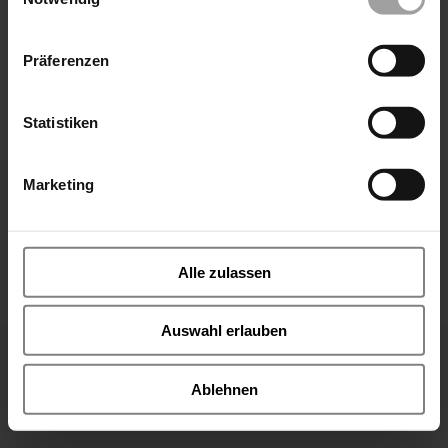
Präferenzen
Statistiken
Marketing
You want to learn more about valve designs. Then this is
the right section for you. Because here we want to
Alle zulassen
inform you about the different types of construction,
control and connection of valves.
Auswahl erlauben
Please choose you favourite topic.
Select topic
Ask ValveFritz
Ablehnen
Contact