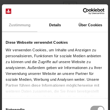
EN
Home
Valve Design
Zustimmung
Details
Über Cookies
Valve Design
Diese Webseite verwendet Cookies
Wir verwenden Cookies, um Inhalte und Anzeigen zu
personalisieren, Funktionen für soziale Medien anbieten
zu können und die Zugriffe auf unsere Website zu
analysieren. Außerdem geben wir Informationen zu Ihrer
Verwendung unserer Website an unsere Partner für
soziale Medien, Werbung und Analysen weiter. Unsere
Partner führen diese Informationen möglicherweise mit
weiteren Daten zusammen, die Sie ihnen bereitgestellt
haben oder die sie im Rahmen Ihrer Nutzung der Dienste
gesammelt haben.
Einwilligungsauswahl
Notwendig