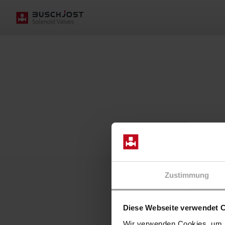
We give you
a Buschjost smile -
Zustimmung
One solution at a time
Diese Webseite verwendet 
Wir verwenden Cookies, um I