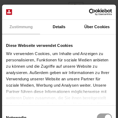
ES
Home
Productos
Series 2/112
Zustimmung
Details
Über Cookies
Válvula 2/112-08/0501/4272-DK-OA-OM-OE DC
Diese Webseite verwendet Cookies
Wir verwenden Cookies, um Inhalte und Anzeigen zu
personalisieren, Funktionen für soziale Medien anbieten
zu können und die Zugriffe auf unsere Website zu
analysieren. Außerdem geben wir Informationen zu Ihrer
Verwendung unserer Website an unsere Partner für
soziale Medien, Werbung und Analysen weiter. Unsere
Partner führen diese Informationen möglicherweise mit
weiteren Daten zusammen, die Sie ihnen bereitgestellt
Válvula de asiento controlada eléctricamente
haben oder die sie im Rahmen Ihrer Nutzung der Dienste
por la fuerza
gesammelt haben.
Serie 2/112
Einwilligungsauswahl
Notwendig